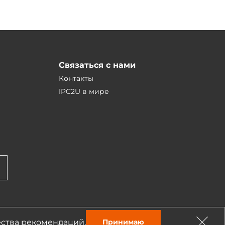
Связаться с нами
Контакты
IPC2U в мире
ества рекомендаций.
Принимаю
Разработка — студия «Сибирикс»