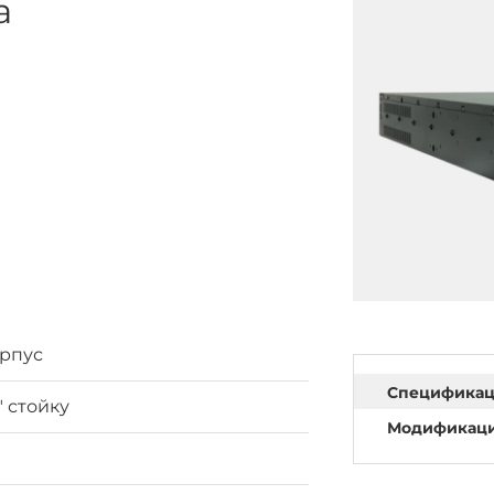
а
орпус
Специфика
" стойку
Модификац