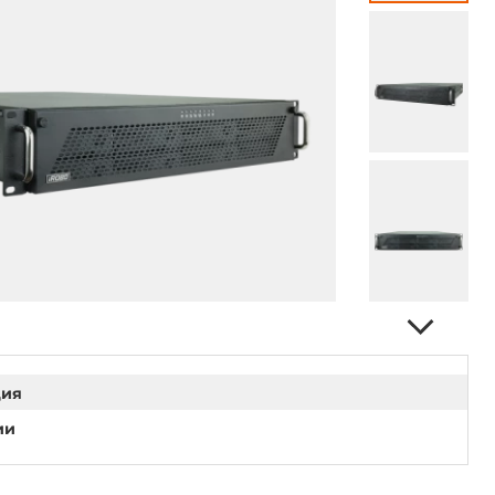
ция
ии