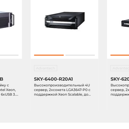
Advantech
Advante
BB
SKY-6400-R20A1
SKY-62
йку с
Высокопроизводительный 4U
Высокопр
tel Xeon,
cервер, 2xсокета LGA3647-P0 с
cервер, 2
6xUSB 3.1,
поддержкой Xeon Scalable, до
поддержко
секи
1536 Гб DDR4 2666 МГц ECC-REG
1536 Гб D
y, 3xPCIe
DIMM, VGA, 2x 2.5" HDD, 8x 3.5"
DIMM, VGA
БП 2000Вт
Hot-Swap HDD, 2x GbE LAN,
HDD, 2x10
6xUSB, 4xPCIe x16, PCIe x8,
Mbps GbE, 
4xPCIe x4, источник питания
3xPCIe x1
2000 Вт
1968 Вт