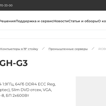
270-33-00
Решения
Поддержка и сервис
Новости
Статьи и обзоры
О к
Компьютеры в 19" стойку
Промышленные серверы
iROB
RGH-G3
 1.9ГГц, 64Гб DDR4 ECC Reg,
ptec), Slim DVD отсек, VGA,
e-8, БП 2x600Вт