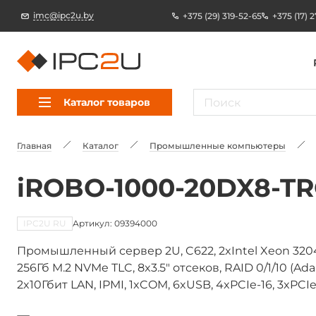
imc@ipc2u.by
+375 (29) 319-52-65
+375 (17) 
Каталог товаров
Главная
Каталог
Промышленные компьютеры
iROBO-1000-20DX8-T
IPC2U RU
Артикул: 09394000
Промышленный сервер 2U, C622, 2xIntel Xeon 3204
256Гб M.2 NVMe TLC, 8x3.5" отсеков, RAID 0/1/10 (Ada
2x10Гбит LAN, IPMI, 1xCOM, 6xUSB, 4xPCIe-16, 3xPCI