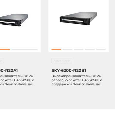
ch
Advantech
00-R20A1
SKY-6200-R20B1
оизводительный 2U
Высокопроизводительный 2U
xсокета LGA3647-P0 с
cервер, 2xсокета LGA3647-P0 с
й Xeon Scalable, до
поддержкой Xeon Scalable, до
DR4 2666 МГц ECC-REG
1536 Гб DDR4 2666 МГц ECC-REG
, 8x 2.5" Hot-Swap
DIMM, VGA, 8x 2.5" Hot-Swap
GbE LAN, 2x10/100/1000
HDD, 2x10GbE LAN, 2x10/100/1000
4xUSB 3.0, 2xUSB 3.0,
Mbps GbE, 4xUSB 3.0, 2xUSB 3.0,
6, источник питания
3xPCIe x16, источник питания
1968 Вт