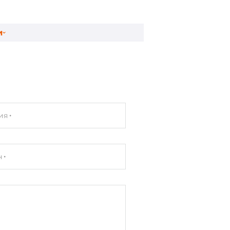
и
ия
н