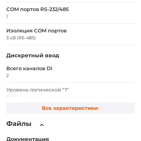
COM портов RS-232/485
1
Изоляция COM портов
3 кВ (RS-485)
Дискретный ввод
Всего каналов DI
2
Уровень логической "1"
0~1 В
Все характеристики
Уровень логического "0"
3.5~30 В
Файлы
Тип дискретного входа
Документация
Контакт с внешним питанием