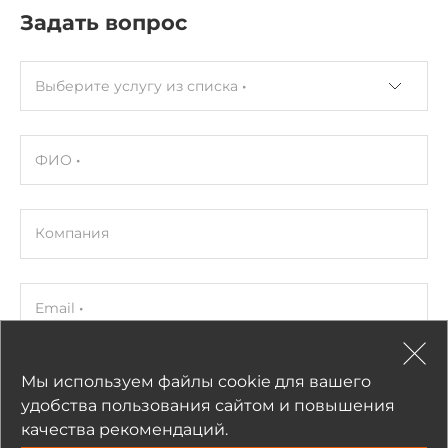
Задать вопрос
Эксплуатационные характеристики
Выберите услугу из списка
Температура эксплуатации
-25..75 °C
ФИО
Конструктивное исполнение
Конструкция корпуса
Пластиковый корпус
Компания
Вид монтажа
Монтаж на DIN-рейку
Email
Габариты
Мы используем файлы cookie для вашего
Телефон
Ширина
удобства пользования сайтом и повышения
72 мм
качества рекомендаций.