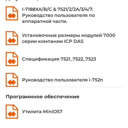
I-7188XA/B/C & 7521/2/2A/3/4/7.
Дискретный вывод
Руководство пользователя по
аппаратной части.
Всего каналов DO
1
Установочные размеры модулей 7000
серии компании ICP DAS
Тип (транзистора, реле)
Открытый коллектор
Спецификация 7521_7522_7523
Выходное напряжение
0~30 В
Руководство пользователя i-752n
Максимальный выходной ток
100 мА
Программное обеспечение
Требования по питанию
Утилита MiniOS7
DC входное напряжение
10..30 В