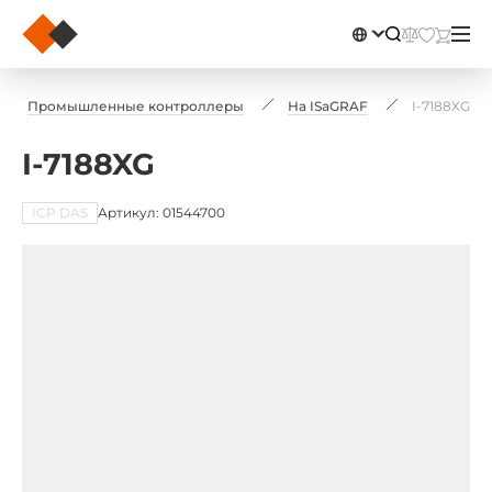
Промышленные контроллеры
На ISaGRAF
I-7188XG
I-7188XG
ICP DAS
Артикул: 01544700