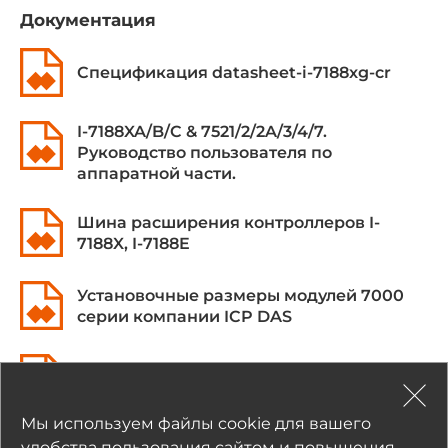
Документация
Объем энергонезависимой памяти NVRAM
31 Байт
Спецификация datasheet-i-7188xg-cr
Расширение модулями
I-7188XA/B/C & 7521/2/2A/3/4/7.
Руководство пользователя по
Количество слотов всего
аппаратной части.
1
Шина расширения контроллеров I-
Поддерживаемые модули расширения
7188X, I-7188E
Платы X
Установочные размеры модулей 7000
Программное обеспечение
серии компании ICP DAS
Метод программирования
МЭК 61131-3
I-7188EG, I-7188XG. Руководство
пользователя.
Инструментальная среда
Мы используем файлы cookie для вашего
ISaGRAF
удобства пользования сайтом и повышения