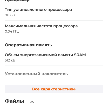
Тип установленного процессора
80188
Максимальная частота процессора
0.04 ГГц
Оперативная память
Объем энергозависимой памяти SRAM
512 кБ
Установленный накопитель
Объем Flash-памяти
Все характеристики
0.512 МБ
Объем памяти EEPROM
Файлы
2 кБ