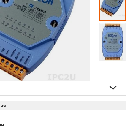
ция
ии