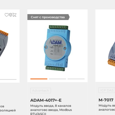
Снят с производства
ICP DAS
Advantech
M-7017
ADAM-4017+-E
Модуль вв
Модуль ввода, 8 каналов
лов
аналогово
аналогово ввода, Modbus
изоляцией
RTU/ASCII