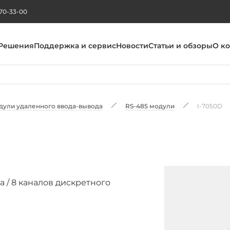
270-33-00
Решения
Поддержка и сервис
Новости
Статьи и обзоры
О к
дули удаленного ввода-вывода
RS-485 модули
I-7050D
а / 8 каналов дискретного