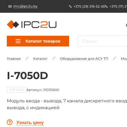
imc@ipc2u.by
+375 (29) 319-52-65
+375 (17) 
Каталог товаров
Главная
Каталог
Оборудование для АСУ ТП
Мо
I-7050D
ICP DAS
Артикул: 01035600
Модуль ввода - вывода, 7 канала дискретного ввод
вывода, с индикацией
Узнать цену