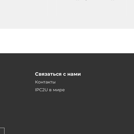
(Source, PNP, 10~40 VDC), с
изоляцией до 3750В и
индикацией, Modbus RTU
Связаться с нами
Контакты
IPC2U в мире