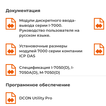
Всего каналов DO
8
Документация
Тип (транзистора, реле)
Открытый к
Модули дискретного ввода-
Приемник/источник
Приемник (
вывода серии I-7000.
Руководство пользователя на
Выходное напряжение
3.5~30 В
русском языке.
Максимальный выходной ток
30 мА
Установочные размеры
модулей 7000 серии компании
ICP DAS
Интерфейсы ввода-вывода
Спецификация I-7050(D), I-
COM портов RS-485
1
7050A(D), M-7050(D)
Расширенный функционал
Программное обеспечение
Тип сторожевого таймера
Аппаратный
DCON Utility Pro