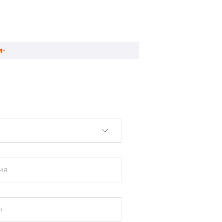
 ввод-вывод
и
клеммы
ия
н