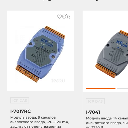
ICP DAS
ICP DAS
I-7017RC
I-7041
Модуль ввода, 8 каналов
Модуль ввода, 14 кана
аналогового ввода, -20...+20 mA,
дискретного ввода, c 
защита от перенапряжения
до 3750 В