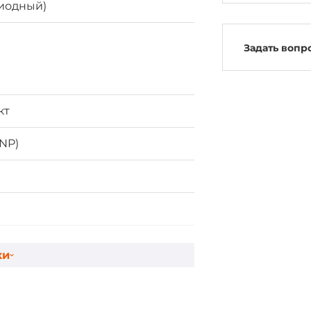
диодный)
Задать вопр
кт
NP)
т
ки