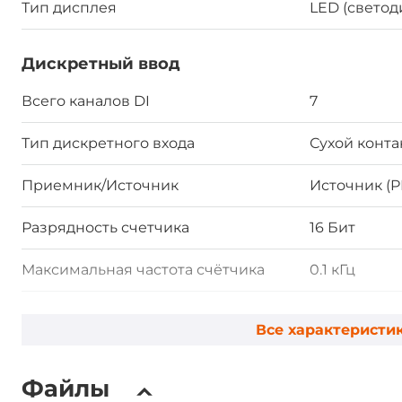
Тип дисплея
LED (свето
Дискретный ввод
Всего каналов DI
7
Тип дискретного входа
Сухой конта
Приемник/Источник
Источник (P
Разрядность счетчика
16 Бит
Максимальная частота счётчика
0.1 кГц
Счетчик
100 Гц, 16 би
Все характеристи
Дискретный вывод
Файлы