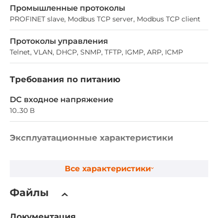
Промышленные протоколы
PROFINET slave, Modbus TCP server, Modbus TCP client
Протоколы управления
Telnet, VLAN, DHCP, SNMP, TFTP, IGMP, ARP, ICMP
Требования по питанию
DC входное напряжение
10..30 В
Эксплуатационные характеристики
Температура эксплуатации
Все характеристики
-25..75 °C
Файлы
Конструктивное исполнение
Конструкция корпуса
Документация