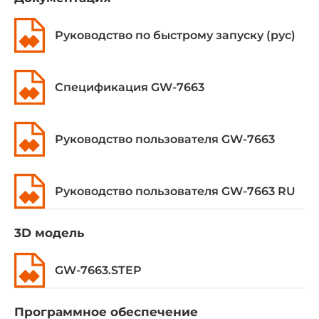
Пластиковый корпус
Руководство по быстрому запуску (рус)
Вид монтажа
Монтаж на DIN-рейку
Спецификация GW-7663
Габариты
Ширина
Руководство пользователя GW-7663
42 мм
Глубина
Руководство пользователя GW-7663 RU
76 мм
Высота
3D модель
110 мм
GW-7663.STEP
Габариты упаковки
Программное обеспечение
Вес без упаковки