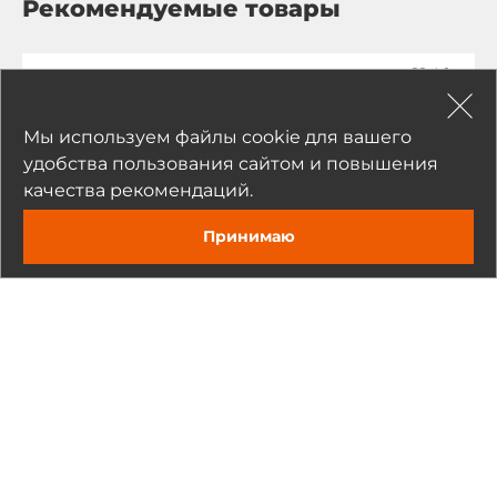
Рекомендуемые товары
Мы используем файлы cookie для вашего
удобства пользования сайтом и повышения
качества рекомендаций.
Принимаю
Guanghsing
GHA-SL24
24" Направляющие для монтажа корпусов в 19" стойку,
оцинкованная сталь, 610x46.7x12.7мм