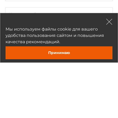
Комментарий
Мы используем файлы cookie для вашего
удобства пользования сайтом и повышения
качества рекомендаций.
Прикрепить
Принимаю
Нажимая на кнопку «Отправить», я даю согласие на обработку
Задать вопрос
моих персональных данных
Отправить
Рекомендуемые товары