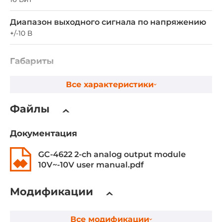
Диапазон выходного сигнала по напряжению
+/-10 В
Габариты
Ширина
Все характеристики
100 мм
Файлы
Глубина
69 мм
Документация
Высота
GC-4622 2-ch analog output module
12 мм
10V~-10V user manual.pdf
Эксплуатационные характеристики
Модификации
Температура эксплуатации
Все модификации
-40..85 °C