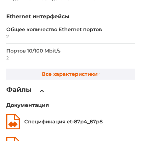
Ethernet интерфейсы
Общее количество Ethernet портов
2
Портов 10/100 Mbit/s
2
Все характеристики
Сетевые протоколы
Промышленные протоколы
Файлы
DCON slave
Документация
Разъемы
Спецификация et-87p4_87p8
Разъемы внешние
Винтовые клеммы