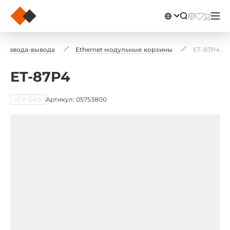
ны ввода-вывода
Ethernet модульные корзины
ET-87P4
ET-87P4
ICP DAS
Артикул: 05753800