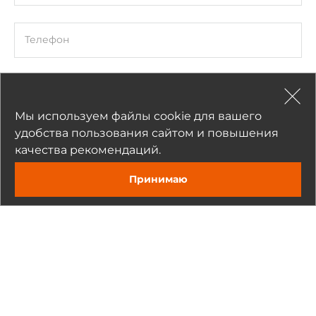
Температура эксплуатации
-25..75 °C
Телефон
Габариты упаковки
Вес в упаковке
Комментарий
0.35 кг
Мы используем файлы cookie для вашего
удобства пользования сайтом и повышения
качества рекомендаций.
Прикрепить
Принимаю
Нажимая на кнопку «Отправить», я даю согласие на обработку
моих персональных данных
Отправить