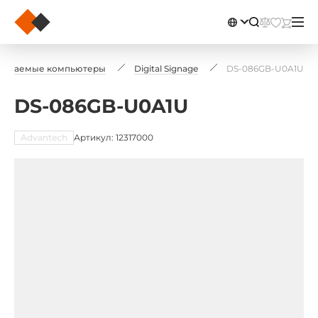
аиваемые компьютеры
Digital Signage
DS-086GB-U0A1U
DS-086GB-U0A1U
Advantech
Артикул: 12317000