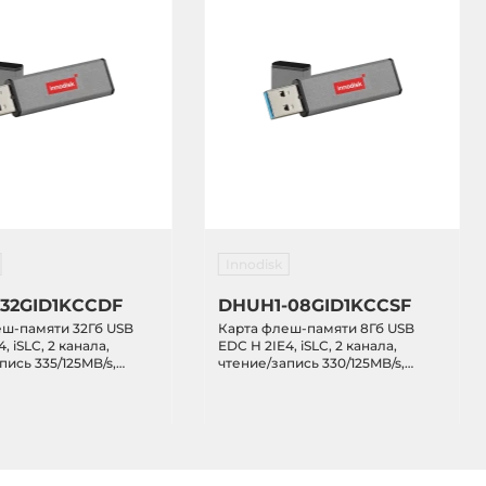
Innodisk
32GID1KCCDF
DHUH1-08GID1KCCSF
еш-памяти 32Гб USB
Карта флеш-памяти 8Гб USB
, iSLC, 2 канала,
EDC H 2IE4, iSLC, 2 канала,
пись 335/125MB/s,
чтение/запись 330/125MB/s,
0...+70C