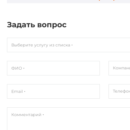
Вибрация
20G@7~200
Удар
1500G@0.5
Задать вопрос
MTBF
3000000 ч
Выберите услугу из списка
Габариты упаковки
Вес без упаковки
0.05 кг
Компан
ФИО
Вес в упаковке
0.05 кг
Телефо
Email
Комментарий