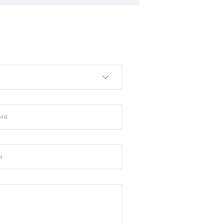
0Hz
ms
ия
н