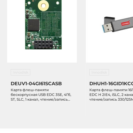
Innodisk
Innodisk
DEUV1-04GI61SCASB
DHUH1-16GID1KC
Карта флеш-памяти
Карта флеш-памяти 16
бескорпусная USB EDC 3SE, 4Гб,
EDC H 2IE4, iSLC, 2 кана
ST, SLC, 1 канал, чтение/запись
чтение/запись 330/125M
100/65MB/s, 0...+70C
0...+70C