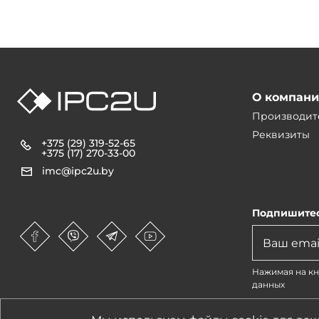
О компан
Производит
Реквизиты
+375 (29) 319-52-65
+375 (17) 270-33-00
imc@ipc2u.by
Подпишитес
Нажимая на кн
данных
1990-2026 © IPC2U
Все материалы, хар