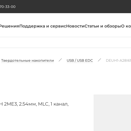
270-33-00
Решения
Поддержка и сервис
Новости
Статьи и обзоры
О к
Твердотельные накопители
USB / USB EDC
DEUH1-A28I6
2ME3, 2.54мм, MLC, 1 канал,