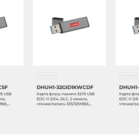
Innodisk
Innodisk
CSF
DHUH1-32GID1KWCDF
DHUH1-
Гб USB
Карта флеш-памяти 32Гб USB
Карта фл
ла,
EDC H 2IE4, iSLC, 2 канала,
EDC H 2IE4
B/s,
чтение/запись 335/125MB/s,
чтение/за
-40...+85C
0...+70C