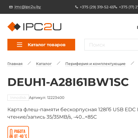
imc@ipc2u.by
+375 (29) 319-52-65
+375 (17) 
Каталог товаров
Главная
Каталог
Периферия и комплектующие
DEUH1-A28I61BW1SC
Innodisk
Артикул: 12223400
Карта флеш-памяти бескорпусная 128Гб USB EDC H 
чтение/запись 35/35MB/s, -40...+85C