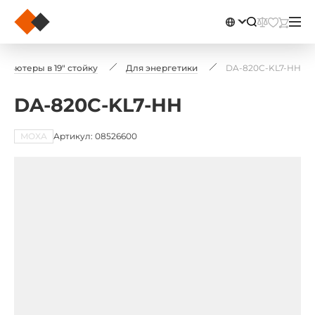
пьютеры в 19" стойку
Для энергетики
DA-820C-KL7-HH
DA-820C-KL7-HH
MOXA
Артикул: 08526600