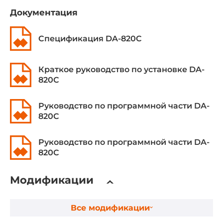
2xSODIMM
Документация
Поддержка ECC
Спецификация DA-820C
Нет
Максимальный объем оперативной памяти
Краткое руководство по установке DA-
64 ГБ
820C
Тип установки
Руководство по программной части DA-
Съемный
820C
Видеоадаптер
Руководство по программной части DA-
820C
Видеоконтроллер
Intel HD Graphics 620
Модификации
Интерфейсы
2xHDMI, VGA
Все модификации