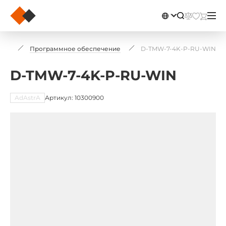
лог
Программное обеспечение
D-TMW-7-4K-P-RU-WIN
D-TMW-7-4K-P-RU-WIN
AdAstrA
Артикул: 10300900