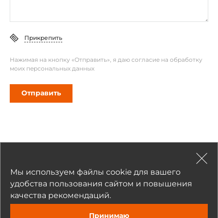
Прикрепить
Нажимая на кнопку «Отправить», я даю согласие на обработку
моих персональных данных
Отправить
Рекомендуемые товары
Мы используем файлы cookie для вашего
удобства пользования сайтом и повышения
качества рекомендаций.
Принимаю