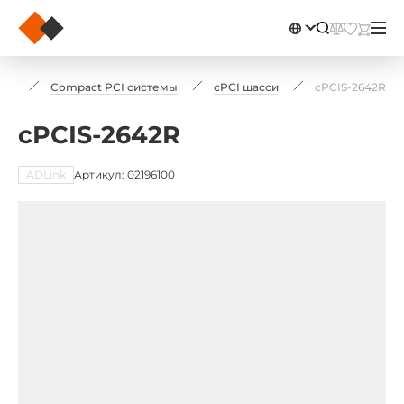
йку
Compact PCI системы
cPCI шасси
cPCIS-2642R
cPCIS-2642R
ADLink
Артикул: 02196100