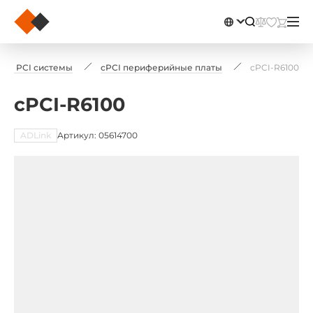
act PCI системы
cPCI периферийные платы
cPCI-R6100
cPCI-R6100
ADLink
Артикул: 05614700