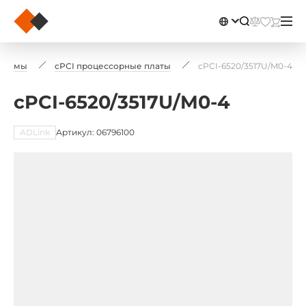
истемы
cPCI процессорные платы
cPCI-6520/3517U/M0-4
cPCI-6520/3517U/M0-4
ADLink
Артикул: 06796100