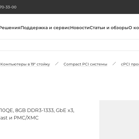
270-33-00
Решения
Поддержка и сервис
Новости
Статьи и обзоры
О к
Компьютеры в 19" стойку
Compact PCI системы
cPCI пр
0QE, 8GB DDR3-1333, GbE x3,
 CFast и PMC/XMC