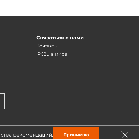
Связаться с нами
Контакты
IPC2U в мире
ества рекомендаций.
Принимаю
Разработка — студия «Сибирикс»