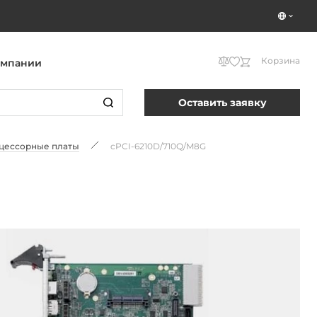
Корзина
омпании
Оставить заявку
оцессорные платы
cPCI-6210D/710Q/M8G