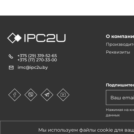
О компан
Производит
Реквизиты
+375 (29) 319-52-65
+375 (17) 270-33-00
imc@ipc2u.by
Подпишитес
Нажимая на кн
данных
1990-2026 © IPC2U
Мы используем файлы cookie для ваш
Все материалы, хар