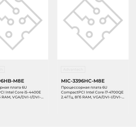
ch
Advantech
96HB-M8E
MIC-3396HC-M8E
рная плата 6U
Процессорная плата 6U
I Intel Core i5-4400E
CompactPCI Intel Core i7-4700QE
б RAM, VGA/DVI-I/DVI-
2.4ГГц, 8Гб RAM, VGA/DVI-I/DVI-
AN, 3xCOM, 3xUSB 3.0,
D, 5xGB LAN, 3xCOM, 3xUSB 3.0,
 2.5" SATA HDD отсек,
5xUSB 2.0, 2.5" SATA HDD отсек,
, PCIe x8
CFast слот, PCIe x8