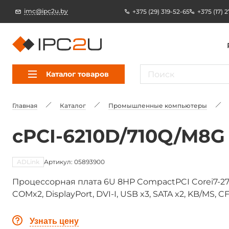
imc@ipc2u.by
+375 (29) 319-52-65
+375 (17) 
Каталог товаров
Главная
Каталог
Промышленные компьютеры
cPCI-6210D/710Q/M8G
ADLink
Артикул: 05893900
Процессорная плата 6U 8HP CompactPCI Corei7-271
COMx2, DisplayPort, DVI-I, USB x3, SATA x2, KB/MS,
Узнать цену