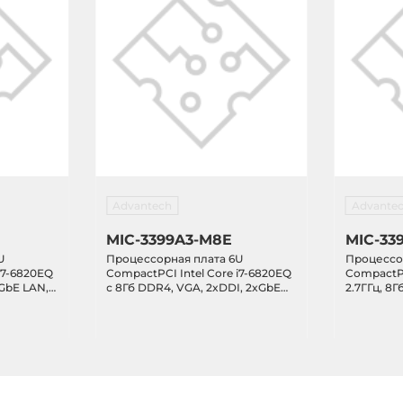
Advantech
Advante
MIC-3399A3-M8E
MIC-33
U
Процессорная плата 6U
Процессо
i7-6820EQ
CompactPCI Intel Core i7-6820EQ
CompactPC
xGbE LAN,
с 8Гб DDR4, VGA, 2xDDI, 2xGbE
2.7ГГц, 8Г
B 2.0
LAN, 2xCOM, 3xUSB 3.0, 6xUSB 2.0
D, 5xGB L
5xUSB 2.0,
CFast слот