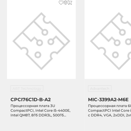
ART Technology
Advantech
CPCI76C1D-B-A2
MIC-3399A2-M6E
Процессорная плата 3U
Процессорная плата 6
CompactPCI, Intel Core i5-4400E,
CompactPCI Intel Core 
Intel QM87, 8Гб DDR3L, 500Гб
с DDR4, VGA, 2xDDI, 2
HDD, DVI-D, 2xDO, VGA, 4xGbE
2xCOM, 3xUSB 3.0, 6xUS
LAN, 4xCOM, 1xUSB 3.0, 5xUSB 2.0,
mSATA, 3.3/5VDC-in