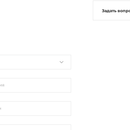
Задать вопр
ия
н