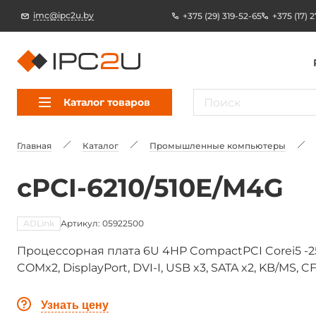
imc@ipc2u.by
+375 (29) 319-52-65
+375 (17) 
Каталог товаров
Главная
Каталог
Промышленные компьютеры
cPCI-6210/510E/M4G
ADLink
Артикул: 05922500
Процессорная плата 6U 4HP CompactPCI Corei5 -25
COMx2, DisplayPort, DVI-I, USB x3, SATA x2, KB/MS, C
Узнать цену