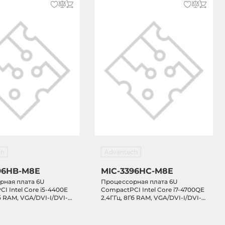
ch
Advantech
96HB-M8E
MIC-3396HC-M8E
рная плата 6U
Процессорная плата 6U
I Intel Core i5-4400E
CompactPCI Intel Core i7-4700QE
б RAM, VGA/DVI-I/DVI-
2.4ГГц, 8Гб RAM, VGA/DVI-I/DVI-
AN, 3xCOM, 3xUSB 3.0,
D, 5xGB LAN, 3xCOM, 3xUSB 3.0,
 2.5" SATA HDD отсек,
5xUSB 2.0, 2.5" SATA HDD отсек,
, PCIe x8
CFast слот, PCIe x8