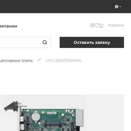
Корзина
омпании
Оставить заявку
оцессорные платы
cPCI-6210/510E/M4G