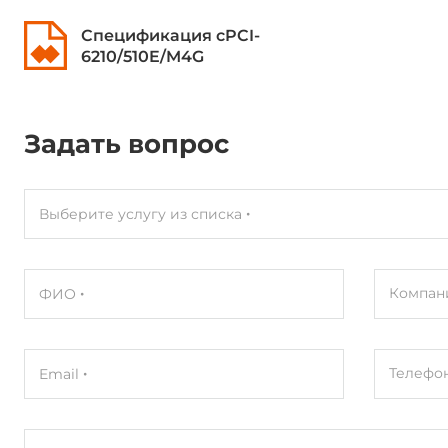
Спецификация cPCI-
6210/510E/M4G
Задать вопрос
Выберите услугу из списка
Компан
ФИО
Телефо
Email