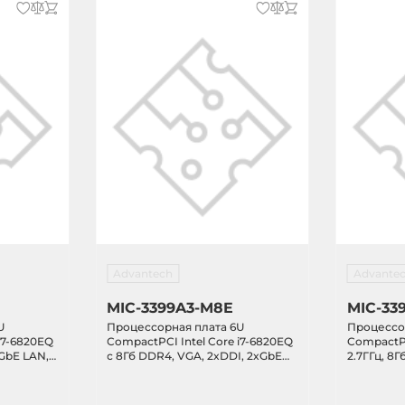
Advantech
Advante
MIC-3399A3-M8E
MIC-33
U
Процессорная плата 6U
Процессо
i7-6820EQ
CompactPCI Intel Core i7-6820EQ
CompactPC
xGbE LAN,
с 8Гб DDR4, VGA, 2xDDI, 2xGbE
2.7ГГц, 8Г
B 2.0
LAN, 2xCOM, 3xUSB 3.0, 6xUSB 2.0
D, 5xGB L
5xUSB 2.0,
CFast слот