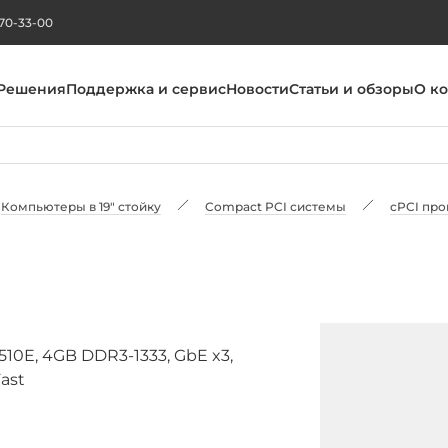
270-33-00
Решения
Поддержка и сервис
Новости
Статьи и обзоры
О к
Компьютеры в 19" стойку
Compact PCI системы
cPCI пр
10E, 4GB DDR3-1333, GbE x3,
Fast