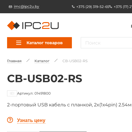
imc@ipc2u.by
+375 (29) 319-52-65
+375 (17) 
Каталог товаров
Главная
Каталог
CB-USB02-RS
CB-USB02-RS
IEI
Артикул: 01491800
2-портовый USB кабель с планкой, 2x(1x4pin) 2.54м
Узнать цену