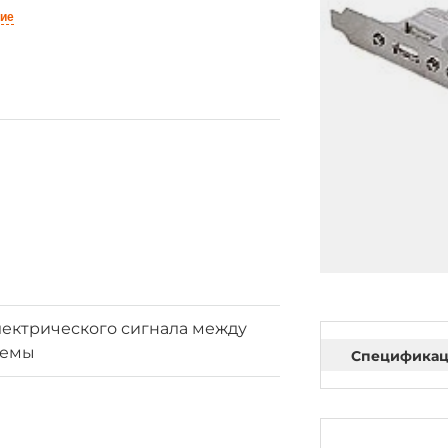
ние
лектрического сигнала между
темы
Специфика