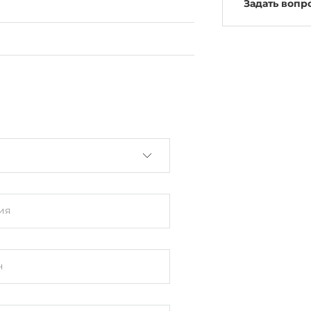
Задать вопр
ия
н