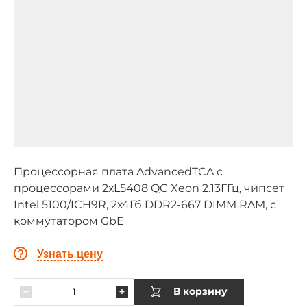
Процессорная плата AdvancedTCA с
процессорами 2хL5408 QC Xeon 2.13ГГц, чипсет
Intel 5100/ICH9R, 2х4Гб DDR2-667 DIMM RAM, с
коммутатором GbE
Узнать цену
В корзину