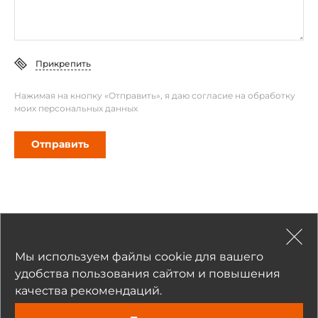
Прикрепить
Нажимая на кнопку «Отправить», я даю согласие на обработку
моих персональных данных
Отправить
Рекомендуемые товары
Мы используем файлы cookie для вашего
удобства пользования сайтом и повышения
качества рекомендаций.