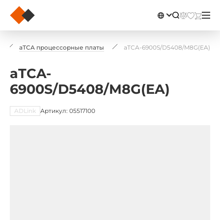
aTCA процессорные платы
aTCA-6900S/D5408/M8G(EA)
aTCA-
6900S/D5408/M8G(EA)
ADLink
Артикул: 05517100