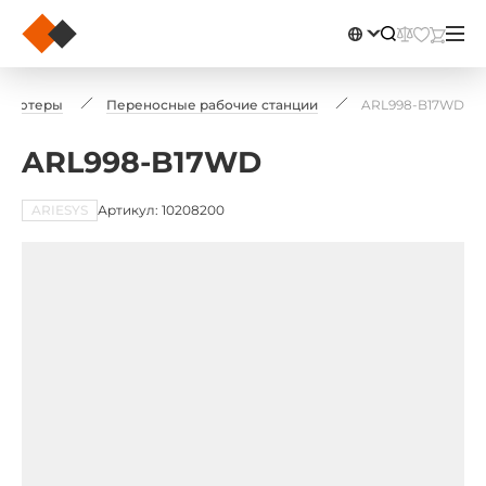
пьютеры
Переносные рабочие станции
ARL998-B17WD
ARL998-B17WD
ARIESYS
Артикул: 10208200