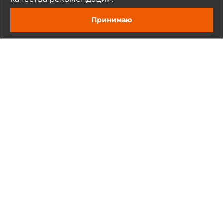
Общее количество Ethernet портов
Отправить
Принимаю
2
Портов 10/100/1000 Mbit/s
2
Интерфейсы ввода-вывода
Рекомендуемые товары
COM-портов всего
2
COM портов RS-232/422/485
2
Портов USB всего
6
Портов USB v3.x
6