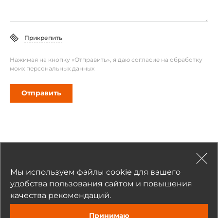
Прикрепить
Нажимая на кнопку «Отправить», я даю согласие на обработку
моих персональных данных
Отправить
Рекомендуемые товары
Мы используем файлы cookie для вашего
удобства пользования сайтом и повышения
качества рекомендаций.
Принимаю