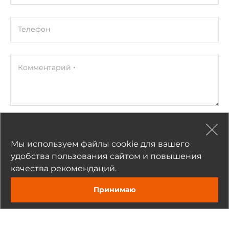
Телефон
Комментарий
Прикрепить
Мы используем файлы cookie для вашего
Нажимая на кнопку «Отправить», я даю согласие на обработку
моих персональных данных
удобства пользования сайтом и повышения
качества рекомендаций.
Отправить
Принимаю
Задать вопрос