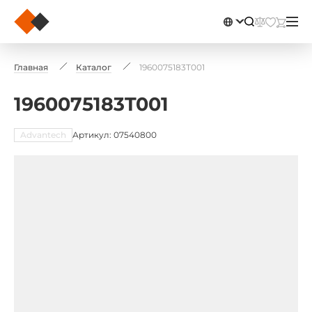
Главная
Каталог
1960075183T001
1960075183T001
Advantech
Артикул: 07540800