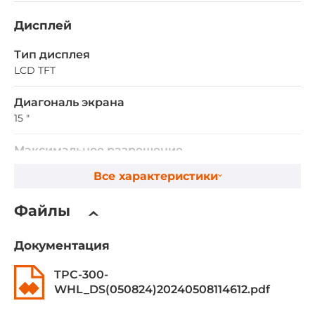
Дисплей
Тип дисплея
LCD TFT
Диагональ экрана
15 "
Максимальное разрешение
1024x768 точек
Все характеристики
Соотношение сторон
Файлы
4:3
Документация
Яркость номинальная
300 кд/м2
TPC-300-
WHL_DS(050824)20240508114612.pdf
Контрастность номинальная
2000~1