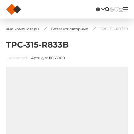
ельные компьютеры
Безвентиляторные
TPC-315-R833B
TPC-315-R833B
Advantech
Артикул: 11065800