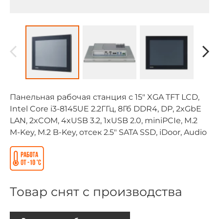
Панельная рабочая станция с 15" XGA TFT LCD,
Intel Core i3-8145UE 2.2ГГц, 8Гб DDR4, DP, 2xGbE
LAN, 2xCOM, 4xUSB 3.2, 1xUSB 2.0, miniPCIe, M.2
M-Key, M.2 B-Key, отсек 2.5" SATA SSD, iDoor, Audio
Товар снят с производства