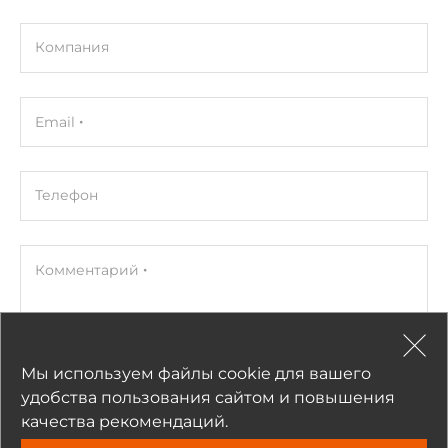
Компания
Email
Телефон
Комментарий
Мы используем файлы cookie для вашего
Прикрепить
удобства пользования сайтом и повышения
качества рекомендаций.
Нажимая на кнопку «Отправить», я даю согласие на обработку
моих персональных данных