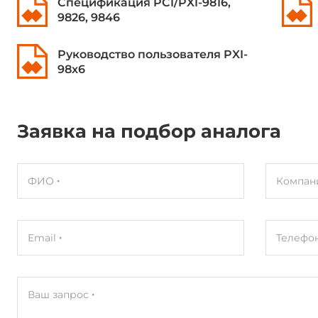
Спецификация PCI/PXI-9816,
9826, 9846
Руководство пользователя PXI-
98x6
Заявка на подбор аналога
ФИО
Компан
Email
Телефо
Ваш запрос