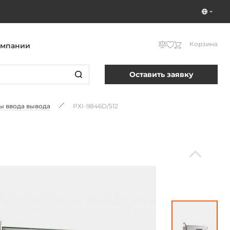
Корзина
омпании
Оставить заявку
ты ввода вывода
PXI-9846D/512