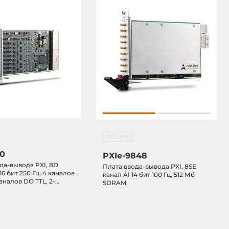
ADLink
20
PXIe-9848
да-вывода PXI, 8D
Плата ввода-вывода PXI, 8SE
16 бит 250 Гц, 4 каналов
канал AI 14 бит 100 Гц, 512 Мб
каналов DO TTL, 2-
SDRAM
 32 бит таймер/