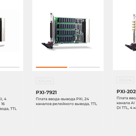
ADLink
ADLink
PXI-20
PXI-7921
Плата вво
I, 4
Плата ввода-вывода PXI, 24
канала AI 
 16
каналов релейного вывода, TTL
DI TTL, 4 
ода, TTL
канальный
счетчик