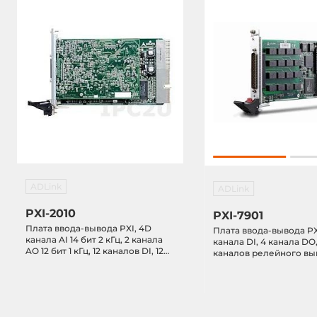
ADLink
ADLink
PXI-2010
PXI-7901
Плата ввода-вывода PXI, 4D
Плата ввода-вывода PX
канала AI 14 бит 2 кГц, 2 канала
канала DI, 4 канала DO,
AO 12 бит 1 кГц, 12 каналов DI, 12
каналов релейного выв
каналов DO, 2-канальный
таймер/счетчик 16 бит, FiFO