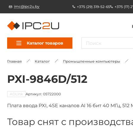
imc@ipc2u.by
+375 (29) 319-52-65
+375 (17) 
Каталог товаров
Главная
Каталог
Промышленные компьютеры
PXI-9846D/512
ADLink
Артикул: 05722000
Плата ввода PXI, 4SE каналов AI 16 бит 40 МГц, 51
Товар снят с производств