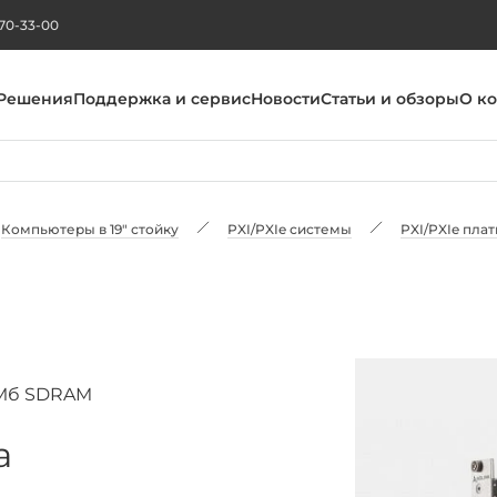
270-33-00
Решения
Поддержка и сервис
Новости
Статьи и обзоры
О к
Компьютеры в 19" стойку
PXI/PXIe системы
PXI/PXIe пла
2 Мб SDRAM
а