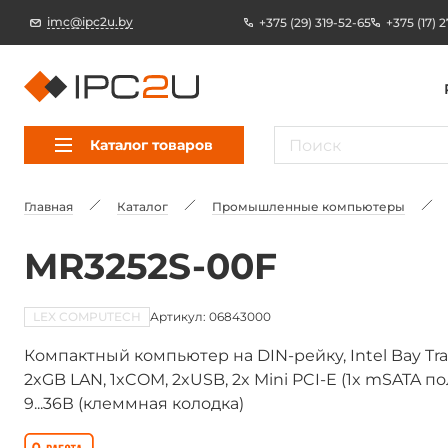
imc@ipc2u.by
+375 (29) 319-52-65
+375 (17) 
Каталог товаров
Главная
Каталог
Промышленные компьютеры
MR3252S-00F
LEX COMPUTECH
Артикул: 06843000
Компактный компьютер на DIN-рейку, Intel Bay Trail
2xGB LAN, 1xCOM, 2xUSB, 2x Mini PCI-E (1x mSATA 
9...36В (клеммная колодка)