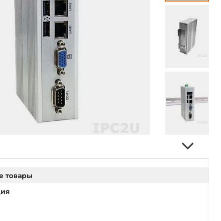
е товары
ция