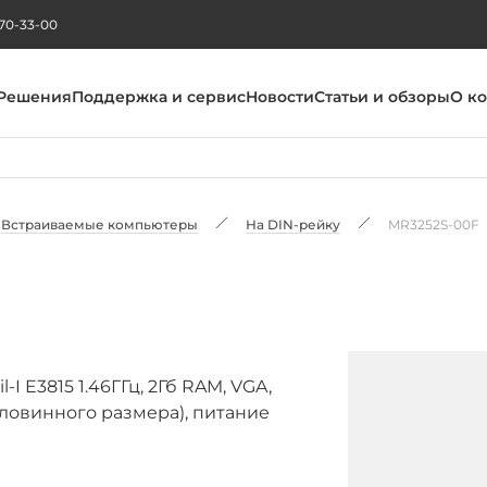
270-33-00
Решения
Поддержка и сервис
Новости
Статьи и обзоры
О к
Встраиваемые компьютеры
На DIN-рейку
MR3252S-00F
-I E3815 1.46ГГц, 2Гб RAM, VGA,
половинного размера), питание