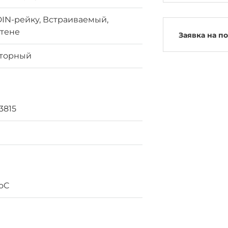
IN-рейку, Встраиваемый,
стене
Заявка на п
яторный
3815
SoC