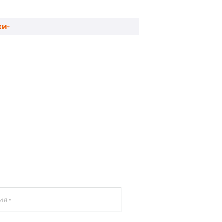
ки
процессор
ия