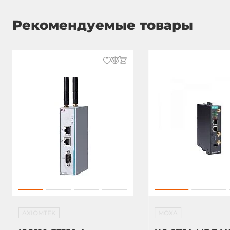
Аудиоконтроллер
Intel HD Aud
Рекомендуемые товары
Интерфейсы для накопителей
mSATA
1
Слоты расширения
Всего слотов расширения
2
Слотов Mini-PCIe
2
Расширенный функционал
Тип сторожевого таймера
Программн
AXIOMTEK
MOXA
Разъемы