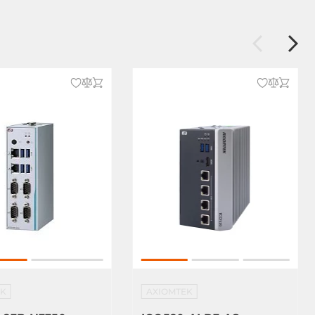
EK
AXIOMTEK