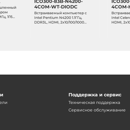
X
ICO300-83B-N4200-
ICO300
4COM-WT-DIODC
4COM-
GA, 2xRJ45 Ethernet, 2xUSB, DC
шленный
ором
Встраиваемый компьютер с
Встраива
мная колодка)
Гц, 1Гб
Intel Pentium N4200 1.1ГГц,
Intel Cele
flash, 2x
DDR3L, HDMI, 2x10/100/1000
HDMI, 2x10
Debian 9,
Ethernet, 4xRS-232/422/485,
4xRS-232/4
ский
4xUSB 3.0, DIO, 2.5" SATA, mSATA,
2.5" SATA,
тановлен,
2xMiniPCIe, IP40, -40...+70C
IP40, -40.
ии
Поддержка и сервис
ели
Техническая поддержка
Сервисное обслуживание