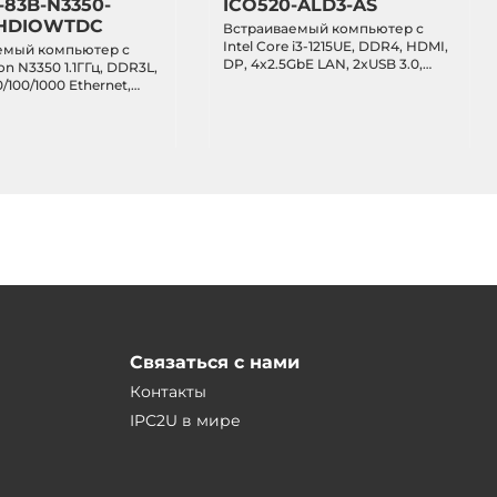
-83B-N3350-
ICO520-ALD3-AS
HDIOWTDC
Встраиваемый компьютер с
Intel Core i3-1215UE, DDR4, HDMI,
емый компьютер с
DP, 4x2.5GbE LAN, 2xUSB 3.0,
ron N3350 1.1ГГц, DDR3L,
отсек 2.5" SATA, M.2, 2xPCIe Mini,
/100/1000 Ethernet,
IP40, -40...+70C, питание 9...36В
22/485, 4xUSB 3.0, DIO,
DC
 mSATA, 2xMiniPCIe,
..+70C
Связаться с нами
Контакты
IPC2U в мире