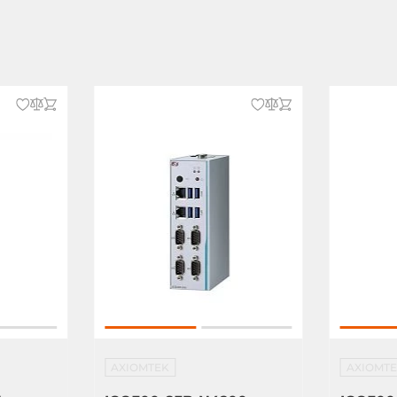
io
ый
AXIOMTEK
AXIOMT