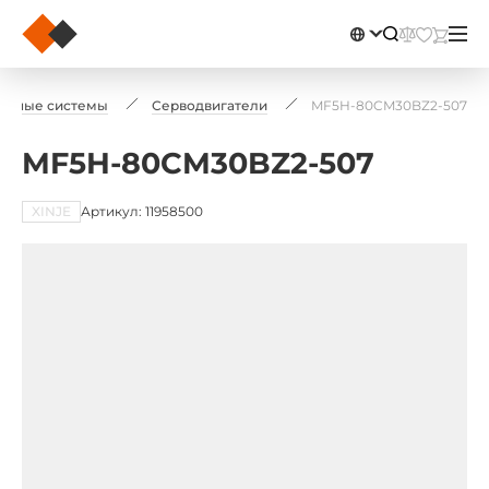
одные системы
Серводвигатели
MF5H-80CM30BZ2-507
MF5H-80CM30BZ2-507
XINJE
Артикул: 11958500