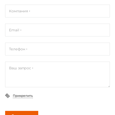
Установленный объем оперативной памяти
2 ГБ
Компания
Максимальный объем оперативной памяти
4 ГБ
Email
Видеоадаптер
Телефон
Видеоконтроллер
Встроен в процессор
Ваш запрос
Ethernet интерфейсы
Контроллер Ethernet
Intel 82574IT 10/100/1000 Mbps
Прикрепить
Общее количество Ethernet портов
4