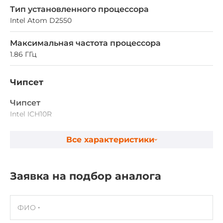
Тип установленного процессора
Intel Atom D2550
Максимальная частота процессора
1.86 ГГц
Чипсет
Чипсет
Intel ICH10R
Все характеристики
Оперативная память
Тип памяти DRAM
DDR3
Заявка на подбор аналога
Разъемы для модулей оперативной памяти
1xSODIMM
ФИО