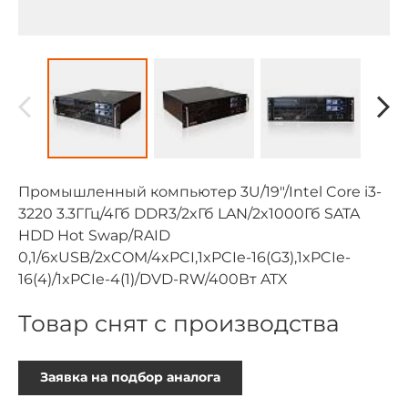
Промышленный компьютер 3U/19"/Intel Core i3-
3220 3.3ГГц/4Гб DDR3/2xГб LAN/2x1000Гб SATA
HDD Hot Swap/RAID
0,1/6xUSB/2xCOM/4xPCI,1xPCIe-16(G3),1xPCIe-
16(4)/1xPCIe-4(1)/DVD-RW/400Вт ATX
Товар снят с производства
Заявка на подбор аналога