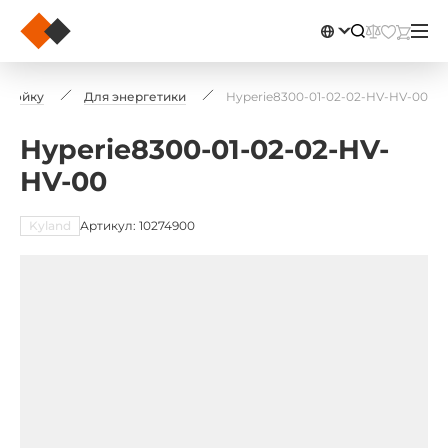
 стойку
Для энергетики
Hyperie8300-01-02-02-HV-HV-00
Hyperie8300-01-02-02-HV-
HV-00
Kyland
Артикул: 10274900