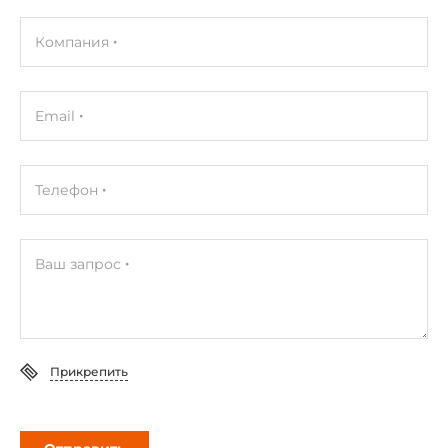
CE, FCC
Компания
Электромагнитные помехи (EMI)
EN 55022 Class B, FCC Part 15 Subpart B Class B
Email
Электромагнитная совместимость (EMS)
EN 55024
Телефон
Вандалоустойчивость
EN 62262, IK10 level
Ваш запрос
Габариты упаковки
Вес в упаковке
1.5 кг
Прикрепить