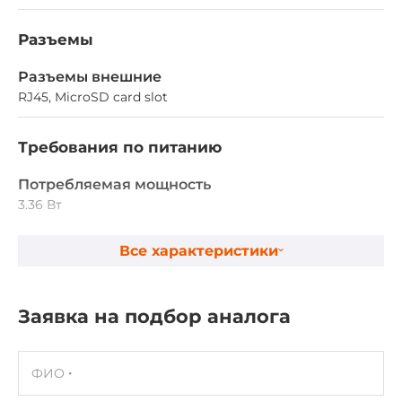
Разъемы
Разъемы внешние
RJ45, MicroSD card slot
Требования по питанию
Потребляемая мощность
3.36 Вт
Все характеристики
Габариты
Глубина
190 мм
Заявка на подбор аналога
Стандарты и сертификаты
ФИО
Сертификаты