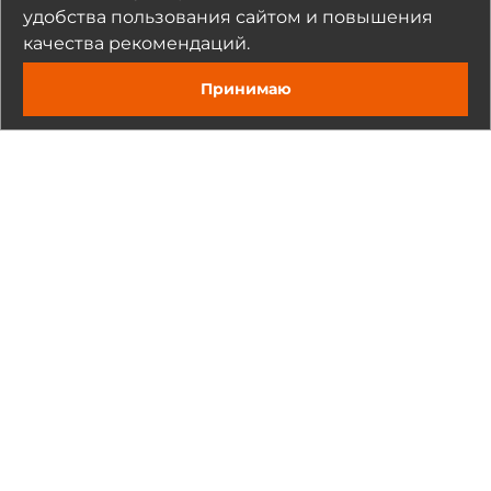
удобства пользования сайтом и повышения
Прикрепить
качества рекомендаций.
Нажимая на кнопку «Отправить», я даю согласие на обработку
Принимаю
моих персональных данных
Отправить
О компании
Производители
Реквизиты