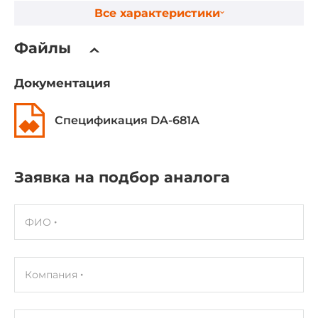
Чипсет
Все характеристики
Intel HM65
Файлы
Оперативная память
Документация
Тип памяти DRAM
DDR3
Спецификация DA-681A
Разъемы для модулей оперативной памяти
1xSODIMM
Заявка на подбор аналога
Установленный объем оперативной памяти
2 ГБ
ФИО
Максимальный объем оперативной памяти
8 ГБ
Компания
Тип установки
Съемный