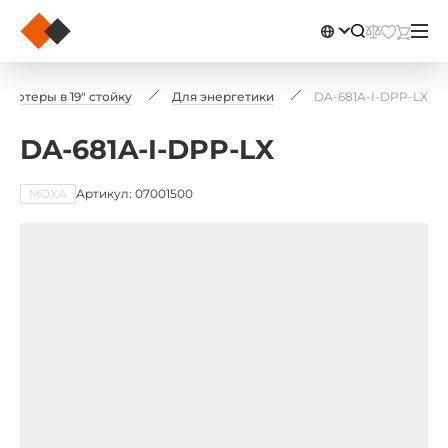
ьютеры в 19" стойку
Для энергетики
DA-681A-I-DPP-LX
DA-681A-I-DPP-LX
MOXA
Артикул: 07001500