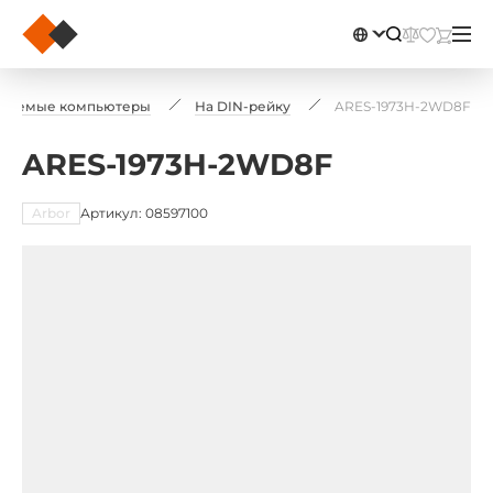
иваемые компьютеры
На DIN-рейку
ARES-1973H-2WD8F
ARES-1973H-2WD8F
Arbor
Артикул: 08597100